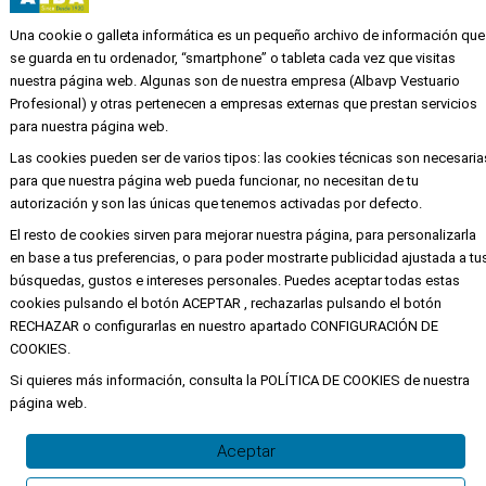
tienda@albavp.com
Una cookie o galleta informática es un pequeño archivo de información que
Calle Quevedo 6
se guarda en tu ordenador, “smartphone” o tableta cada vez que visitas
46001 Valencia
nuestra página web. Algunas son de nuestra empresa (Albavp Vestuario
Profesional) y otras pertenecen a empresas externas que prestan servicios
para nuestra página web.
EMPRESA
Las cookies pueden ser de varios tipos: las cookies técnicas son necesaria
para que nuestra página web pueda funcionar, no necesitan de tu
Mi cuenta
autorización y son las únicas que tenemos activadas por defecto.
Aviso legal
El resto de cookies sirven para mejorar nuestra página, para personalizarla
en base a tus preferencias, o para poder mostrarte publicidad ajustada a tu
Política de privacidad y cookies
búsquedas, gustos e intereses personales. Puedes aceptar todas estas
Condiciones de compra
cookies pulsando el botón ACEPTAR , rechazarlas pulsando el botón
RECHAZAR o configurarlas en nuestro apartado CONFIGURACIÓN DE
COOKIES.
Si quieres más información, consulta la POLÍTICA DE COOKIES de nuestra
Copyright ©
Alba
Todos los derechos
página web.
reservados
Aceptar